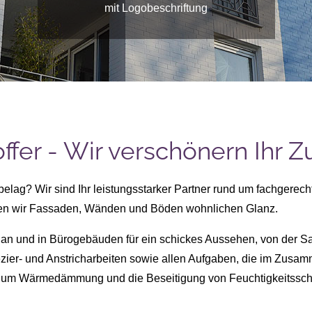
mit Struktur und Metallic-Effekten
mit Logobeschriftung
ffer - Wir verschönern Ihr 
belag? Wir sind
Ihr leistungsstarker Partner
rund um
fachgerech
en wir Fassaden, Wänden und Böden wohnlichen Glanz.
 an und in Bürogebäuden für ein
schickes Aussehen
, von der
Sa
zier- und Anstricharbeiten
sowie allen Aufgaben, die im Zusa
t um
Wärmedämmung
und die Beseitigung von
Feuchtigkeitssc