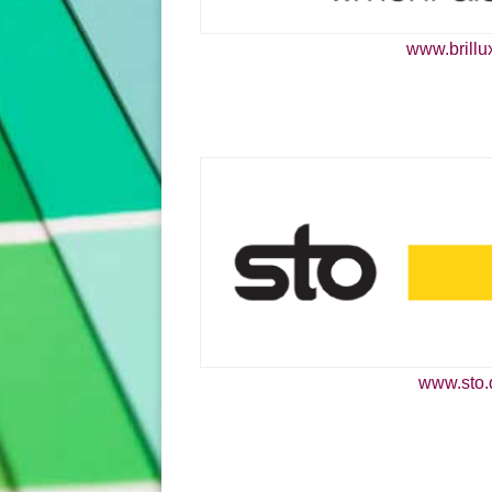
www.brillu
www.sto.