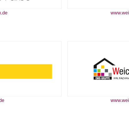
x.de
www.wei
de
www.wei